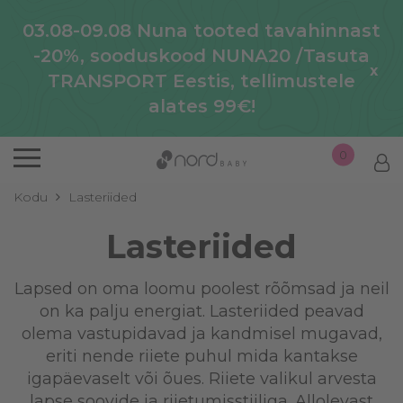
03.08-09.08 Nuna tooted tavahinnast
-20%, sooduskood NUNA20 /Tasuta
x
TRANSPORT Eestis, tellimustele
alates 99€!
0
Kodu
Lasteriided
Lasteriided
Lapsed on oma loomu poolest rõõmsad ja neil
on ka palju energiat. Lasteriided peavad
olema vastupidavad ja kandmisel mugavad,
eriti nende riiete puhul mida kantakse
igapäevaselt või õues. Riiete valikul arvesta
lapse soovide ja riietumisstiiliga. Allolevast