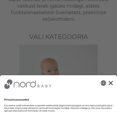
valikust leiab igaüks midagi, alates
funktsionaalsetest õueriietest, praktiliste
seljakottideni.
VALI KATEGOORIA